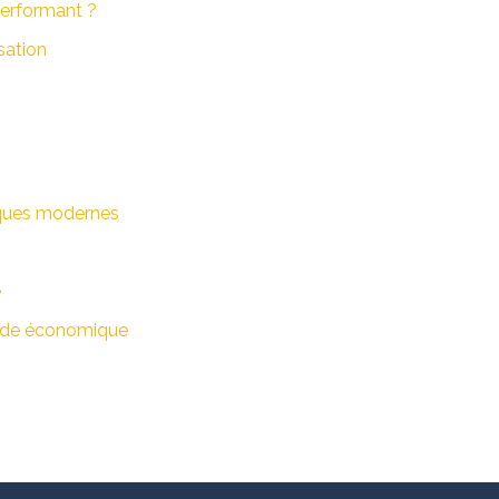
erformant ?
sation
riques modernes
e
haude économique