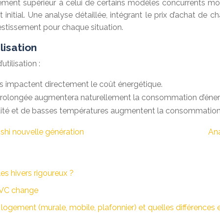
ement supérieur à celui de certains modèles concurrents m
nitial. Une analyse détaillée, intégrant le prix d’achat de 
nvestissement pour chaque situation.
lisation
tilisation :
les impactent directement le coût énergétique.
t prolongée augmentera naturellement la consommation d’éner
dité et de basses températures augmentent la consommation
shi nouvelle génération
Ana
es hivers rigoureux ?
 CVC change
logement (murale, mobile, plafonnier) et quelles différences