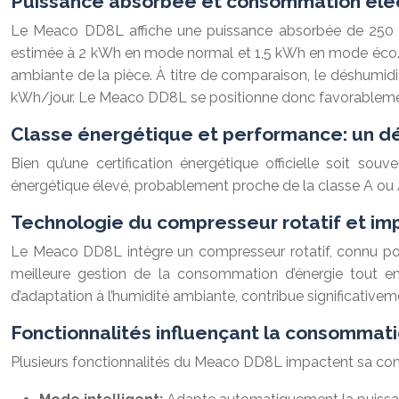
Puissance absorbée et consommation élect
Le Meaco DD8L affiche une puissance absorbée de 250 
estimée à 2 kWh en mode normal et 1,5 kWh en mode éco. Il
ambiante de la pièce. À titre de comparaison, le déshum
kWh/jour. Le Meaco DD8L se positionne donc favorablem
Classe énergétique et performance: un d
Bien qu’une certification énergétique officielle soit
énergétique élevé, probablement proche de la classe A ou 
Technologie du compresseur rotatif et impa
Le Meaco DD8L intègre un compresseur rotatif, connu pour
meilleure gestion de la consommation d’énergie tout en
d’adaptation à l’humidité ambiante, contribue significativ
Fonctionnalités influençant la consommat
Plusieurs fonctionnalités du Meaco DD8L impactent sa co