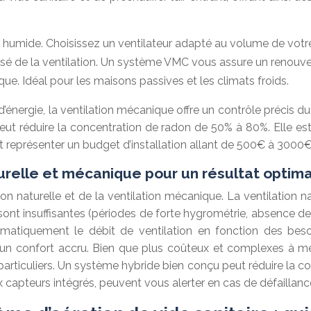
air humide. Choisissez un ventilateur adapté au volume de votre
ssé de la ventilation. Un système VMC vous assure un renouve
ique. Idéal pour les maisons passives et les climats froids.
ergie, la ventilation mécanique offre un contrôle précis du fl
peut réduire la concentration de radon de 50% à 80%. Elle e
t représenter un budget d’installation allant de 500€ à 3000
turelle et mécanique pour un résultat optima
n naturelle et de la ventilation mécanique. La ventilation nat
ont insuffisantes (périodes de forte hygrométrie, absence de 
matiquement le débit de ventilation en fonction des besoin
 un confort accru. Bien que plus coûteux et complexes à met
 particuliers. Un système hybride bien conçu peut réduire l
capteurs intégrés, peuvent vous alerter en cas de défaillance 