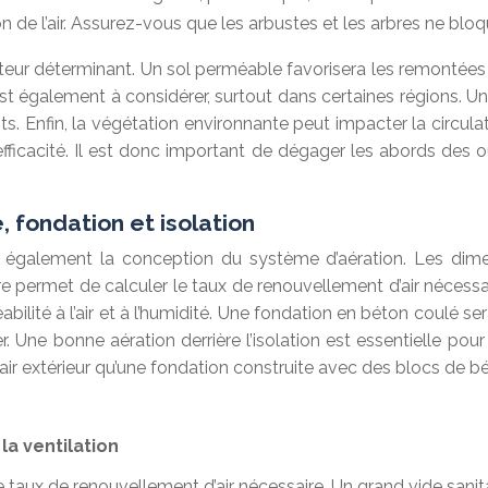
on de l’air. Assurez-vous que les arbustes et les arbres ne blo
teur déterminant. Un sol perméable favorisera les remontées c
est également à considérer, surtout dans certaines régions. Une
s. Enfin, la végétation environnante peut impacter la circula
 efficacité. Il est donc important de dégager les abords des 
, fondation et isolation
ent également la conception du système d’aération. Les dim
e permet de calculer le taux de renouvellement d’air nécessa
bilité à l’air et à l’humidité. Une fondation en béton coulé 
. Une bonne aération derrière l’isolation est essentielle pou
ir extérieur qu’une fondation construite avec des blocs de bé
la ventilation
 taux de renouvellement d’air nécessaire. Un grand vide sanita