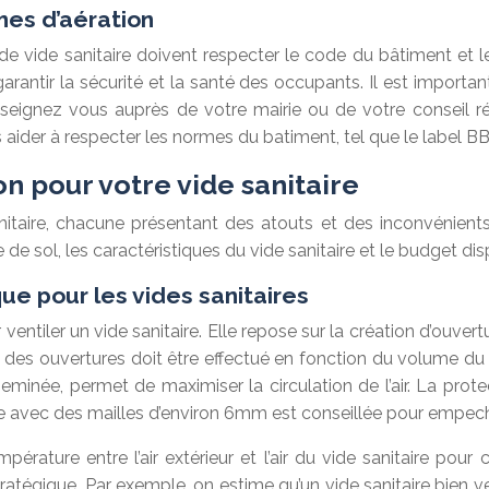
mes d’aération
n de vide sanitaire doivent respecter le code du bâtiment et 
arantir la sécurité et la santé des occupants. Il est import
seignez vous auprès de votre mairie ou de votre conseil ré
 aider à respecter les normes du batiment, tel que le label
on pour votre vide sanitaire
sanitaire, chacune présentant des atouts et des inconvénien
de sol, les caractéristiques du vide sanitaire et le budget dis
que pour les vides sanitaires
ventiler un vide sanitaire. Elle repose sur la création d’ouvert
ale des ouvertures doit être effectué en fonction du volume du 
eminée, permet de maximiser la circulation de l’air. La prot
e avec des mailles d’environ 6mm est conseillée pour empeche
empérature entre l’air extérieur et l’air du vide sanitaire p
atégique. Par exemple, on estime qu’un vide sanitaire bien ven