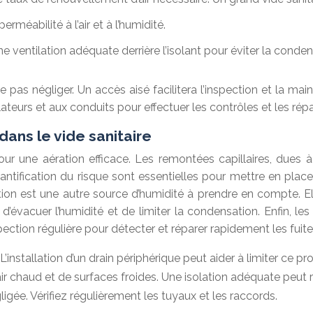
perméabilité à l’air et à l’humidité.
e ventilation adéquate derrière l’isolant pour éviter la conden
ne pas négliger. Un accès aisé facilitera l’inspection et la m
ateurs et aux conduits pour effectuer les contrôles et les rép
 dans le vide sanitaire
l pour une aération efficace. Les remontées capillaires, dues
 quantification du risque sont essentielles pour mettre en pla
ion est une autre source d’humidité à prendre en compte. El
d’évacuer l’humidité et de limiter la condensation. Enfin, l
pection régulière pour détecter et réparer rapidement les fuite
’installation d’un drain périphérique peut aider à limiter ce p
ir chaud et de surfaces froides. Une isolation adéquate peut 
gée. Vérifiez régulièrement les tuyaux et les raccords.