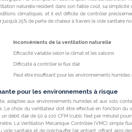
tilation naturelle résident dans son faible coût, sa simplic
itions climatiques, et il est difficile de contrôler préciséme
jusqu’à 25% de perte de chaleur à travers le vide sanitaire non
Inconvénients de la ventilation naturelle
Efficacité variable selon le climat et les saisons
Difficulté à contrôler le flux d’air
Peut être insuffisant pour les environnements humides e
rmante pour les environnements à risque
e, adaptée aux environnements humides et aux sols contenan
ire. Le choix du ventilateur doit être effectué en fonction d
 un débit d’air de 50 à 100 CFM (cubic feet per minute) pourrai
ètre. La Ventilation Mécanique Contrôlée (VMC) simple flu
du vide sanitaire et de préchauffer l’air entrant, offrant ains