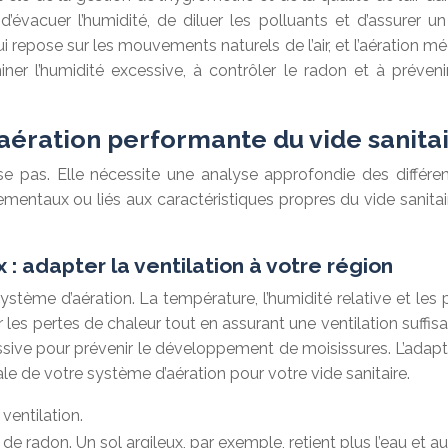
t d’évacuer l’humidité, de diluer les polluants et d’assurer
ui repose sur les mouvements naturels de l’air, et l’aération méc
iminer l’humidité excessive, à contrôler le radon et à préve
 aération performante du vide sanita
e pas. Elle nécessite une analyse approfondie des différents 
nnementaux ou liés aux caractéristiques propres du vide sani
 adapter la ventilation à votre région
stème d’aération. La température, l’humidité relative et les p
r les pertes de chaleur tout en assurant une ventilation suffis
essive pour prévenir le développement de moisissures. L’adapta
ale de votre système d’aération pour votre vide sanitaire.
ventilation.
e de radon. Un sol argileux, par exemple, retient plus l’eau et 