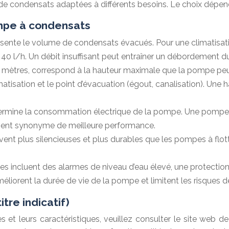
ndensats adaptées à différents besoins. Le choix dépend de
ompe à condensats
présente le volume de condensats évacués. Pour une climatisa
s 40 l/h. Un débit insuffisant peut entraîner un débordement 
mètres, correspond à la hauteur maximale que la pompe peut 
limatisation et le point d’évacuation (égout, canalisation). Un
termine la consommation électrique de la pompe. Une pompe
ment synonyme de meilleure performance.
t plus silencieuses et plus durables que les pompes à flott
s incluent des alarmes de niveau d’eau élevé, une protection
améliorent la durée de vie de la pompe et limitent les risques 
tre indicatif)
s et leurs caractéristiques, veuillez consulter le site we