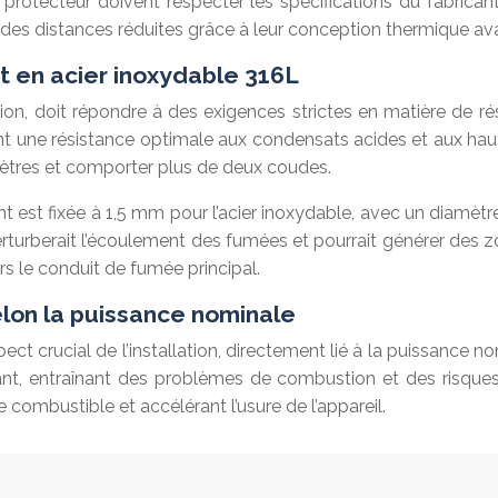
an protecteur doivent respecter les spécifications du fabric
des distances réduites grâce à leur conception thermique av
t en acier inoxydable 316L
tion, doit répondre à des exigences strictes en matière de ré
nt une résistance optimale aux condensats acides et aux haute
ètres et comporter plus de deux coudes.
 est fixée à 1,5 mm pour l’acier inoxydable, avec un diamèt
 perturberait l’écoulement des fumées et pourrait générer des
s le conduit de fumée principal.
on la puissance nominale
rucial de l’installation, directement lié à la puissance nomi
ant, entraînant des problèmes de combustion et des risques
ombustible et accélérant l’usure de l’appareil.