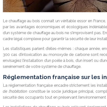
Le chauffage au bois connaît un véritable essor en France,
par les avantages économiques et écologiques indéniables du
d’un système de chauffage au bois ne s’improvisent pas. Ent
cadre légal complexe pour garantir la sécurité de leur install
Les statistiques parlent d’elles-mêmes : chaque année, env
300 cas d’intoxication au monoxyde de carbone sont recens
envisagiez l’installation d’un poêle à bois, d’un insert ou d
sereinement de votre système de chauffage.
Réglementation française sur les i
La réglementation française encadre strictement les install
de l’habitation
constitue le socle juridique principal, com
sécurité des occupants tout en préservant l’environnement 