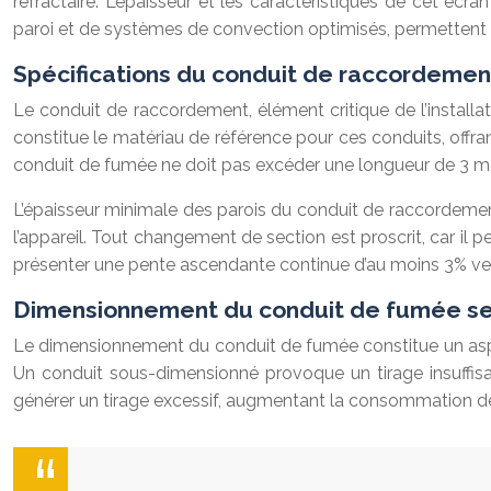
réfractaire. L’épaisseur et les caractéristiques de cet écr
paroi et de systèmes de convection optimisés, permettent 
Spécifications du conduit de raccordemen
Le conduit de raccordement, élément critique de l’installa
constitue le matériau de référence pour ces conduits, offra
conduit de fumée ne doit pas excéder une longueur de 3 m
L’épaisseur minimale des parois du conduit de raccordement
l’appareil. Tout changement de section est proscrit, car il
présenter une pente ascendante continue d’au moins 3% ver
Dimensionnement du conduit de fumée sel
Le dimensionnement du conduit de fumée constitue un aspect c
Un conduit sous-dimensionné provoque un tirage insuffis
générer un tirage excessif, augmentant la consommation de c