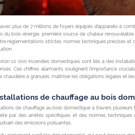
 avec plus de 7 millions de foyers équipés d’appareils à comb
 bois-énergie, première source de chaleur renouvelable du ter
re réglementations strictes, normes techniques précises et obl
ation.
iron 10 000 incendies domestiques sont liés à des installati
és. Ces chiffres alarmants soulignent l’importance cruciale
’une chaudière à granulés, maîtriser les obligations légales et 
nstallations de chauffage au bois do
ations de chauffage au bois domestique à travers plusieurs t
plété par des arrêtés spécifiques et des normes techniques d
urbain des émissions polluantes.