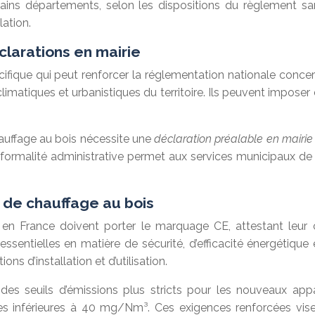
ains départements, selon les dispositions du règlement san
lation.
larations en mairie
fique qui peut renforcer la réglementation nationale concern
imatiques et urbanistiques du territoire. Ils peuvent impose
hauffage au bois nécessite une
déclaration préalable en mairi
 formalité administrative permet aux services municipaux de v
 de chauffage au bois
en France doivent porter le marquage CE, attestant leur 
es essentielles en matière de sécurité, d’efficacité énergét
ns d’installation et d’utilisation.
des seuils d’émissions plus stricts pour les nouveaux app
s inférieures à 40 mg/Nm³. Ces exigences renforcées vis