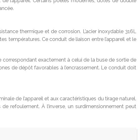
ant de l’appareil. Certains poêles modernes, dotés de double
ancée.
sistance thermique et de corrosion. L’acier inoxydable 316L
s températures. Ce conduit de liaison entre l’appareil et le
re correspondant exactement à celui de la buse de sortie de
 zones de dépôt favorables à l’encrassement. Le conduit doit
nale de l’appareil et aux caractéristiques du tirage naturel.
 de refoulement. À l’inverse, un surdimensionnement peut