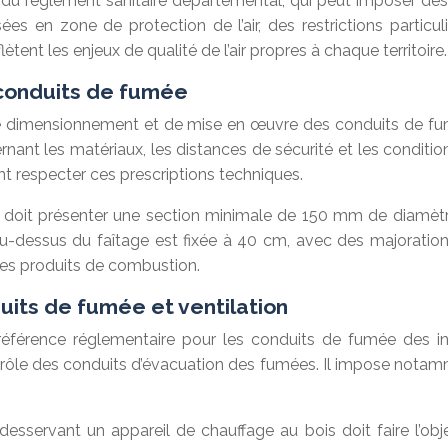
du règlement sanitaire départemental, qui peut imposer des 
s en zone de protection de l’air, des restrictions partic
tent les enjeux de qualité de l’air propres à chaque territoire.
 conduits de fumée
de dimensionnement et de mise en œuvre des conduits de f
rnant les matériaux, les distances de sécurité et les conditi
nt respecter ces prescriptions techniques.
oit présenter une section minimale de 150 mm de diamètre
u-dessus du faîtage est fixée à 40 cm, avec des majoratio
 des produits de combustion.
uits de fumée et ventilation
référence réglementaire pour les conduits de fumée des in
ontrôle des conduits d’évacuation des fumées. Il impose notamm
esservant un appareil de chauffage au bois doit faire l’obj