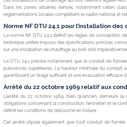
Les installations de chauffage au bois relèvent également 
Dans les zones urbaines denses, notamment celles classée
réglementations locales complètent le cadre national et reflè
Norme NF DTU 24.1 pour l’installation des
La norme NF DTU 24.1 définit les règles de conception, 
technique unifiée impose des spécifications précises conce
sur une installation de chauffage au bois doit impérativeme
Le DTU 24.1 précise notamment que le conduit de fumée d
puissances supérieures. La hauteur minimale du conduit a
garantissent un tirage suffisant et une évacuation efficace
Arrêté du 22 octobre 1969 relatif aux cond
L’arrêté du 22 octobre 1969, bien qu’ancien, demeure la 
obligations concernant la construction, l’entretien et le c
définit les conditions de débouché en toiture.
Cet arrêté stipule également que tout conduit de fumée d