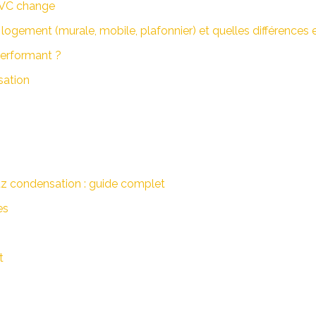
 CVC change
logement (murale, mobile, plafonnier) et quelles différences
erformant ?
sation
az condensation : guide complet
es
t