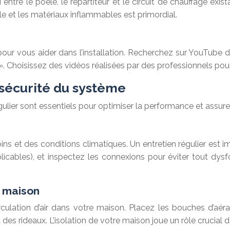
au entre le poêle, le repartiteur et le circuit de chauffage exi
le et les matériaux inflammables est primordial.
our vous aider dans l’installation. Recherchez sur YouTube 
 ». Choisissez des vidéos réalisées par des professionnels pour 
 sécurité du système
égulier sont essentiels pour optimiser la performance et assur
ns et des conditions climatiques. Un entretien régulier est imp
applicables), et inspectez les connexions pour éviter tout dy
a maison
culation d’air dans votre maison. Placez les bouches d’aér
es rideaux. L’isolation de votre maison joue un rôle crucial da